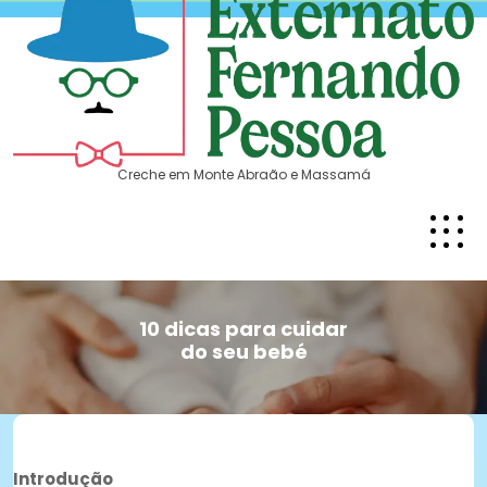
Creche em Monte Abraão e Massamá
10 dicas para cuidar
do seu bebé
Introdução